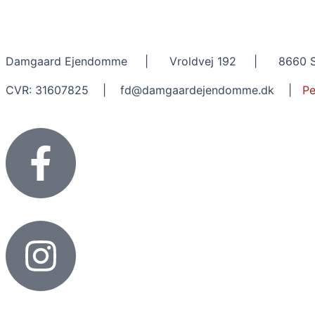
Damgaard Ejendomme | Vroldvej 192 | 8660 S
CVR: 31607825 | fd@damgaardejendomme.dk |
Pe