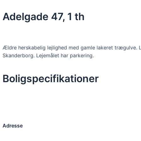
Skip
to
Adelgade 47, 1 th
content
Ældre herskabelig lejlighed med gamle lakeret trægulve. 
Skanderborg. Lejemålet har parkering.
Boligspecifikationer
Adresse