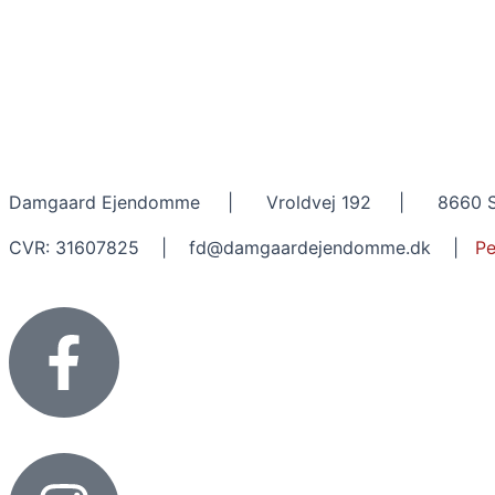
Damgaard Ejendomme | Vroldvej 192 | 8660 S
CVR: 31607825 | fd@damgaardejendomme.dk |
Pe