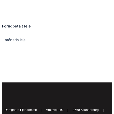
Forudbetalt leje
1 måneds leje
Kontakt os
Damgaard Ejendomme | Vroldvej 192 | 8660 Skanderborg |