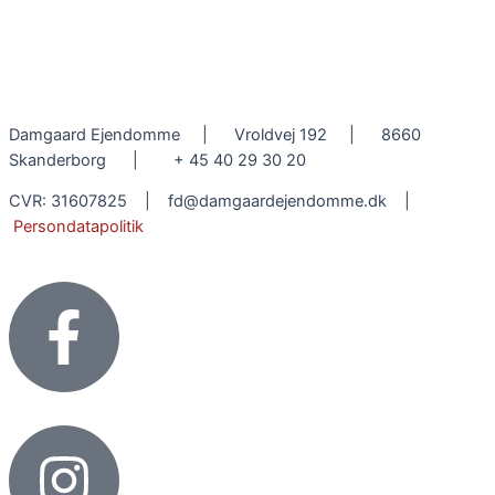
Damgaard Ejendomme | Vroldvej 192 | 8660
Skanderborg | + 45 40 29 30 20
CVR: 31607825 | fd@damgaardejendomme.dk |
Persondatapolitik