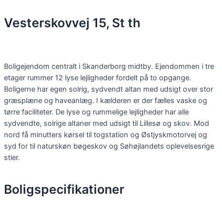
Skip
to
Vesterskovvej 15, St th
content
Boligejendom centralt i Skanderborg midtby. Ejendommen i tre
etager rummer 12 lyse lejligheder fordelt på to opgange.
Boligerne har egen solrig, sydvendt altan med udsigt over stor
græsplæne og haveanlæg. I kælderen er der fælles vaske og
tørre faciliteter. De lyse og rummelige lejligheder har alle
sydvendte, solrige altaner med udsigt til Lillesø og skov. Mod
nord få minutters kørsel til togstation og Østjyskmotorvej og
syd for til naturskøn bøgeskov og Søhøjlandets oplevelsesrige
stier.
Boligspecifikationer